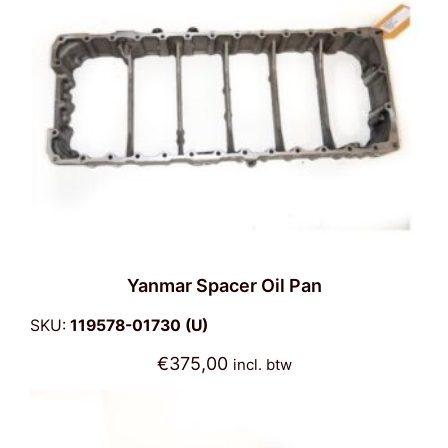
Contact
Ned
Yanmar Spacer Oil Pan
SKU:
119578-01730 (U)
€
375,00
incl. btw