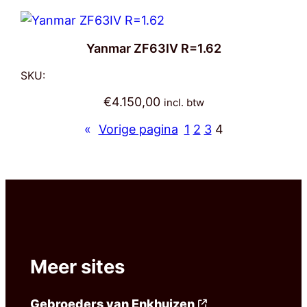
Yanmar ZF63IV R=1.62
SKU:
€
4.150,00
incl. btw
«
Vorige pagina
1
2
3
4
Meer sites
Gebroeders van Enkhuizen