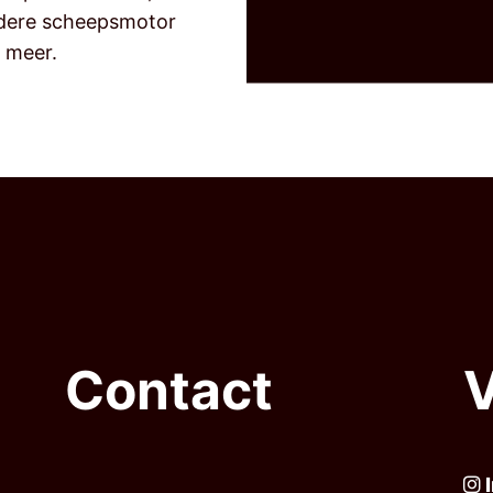
edere scheepsmotor
g meer.
Contact
V