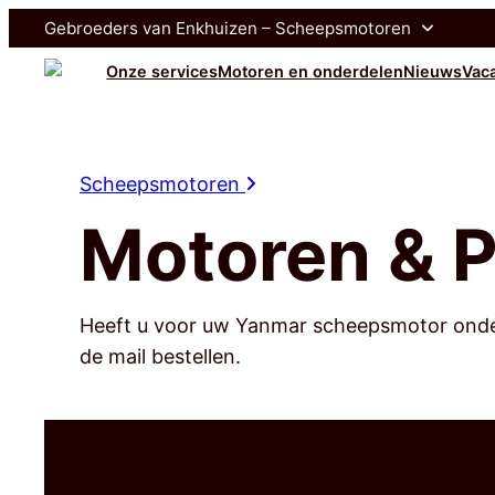
Gebroeders van Enkhuizen – Scheepsmotoren
Onze services
Motoren en onderdelen
Nieuws
Vac
Gebroeders van Enkhuizen
Enksail
Scheepsmotoren
Motoren & P
Heeft u voor uw Yanmar scheepsmotor onderd
de mail bestellen.