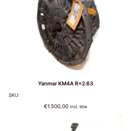
Contact
Ned
Yanmar KM4A R=2.63
SKU:
€
1.500,00
incl. btw